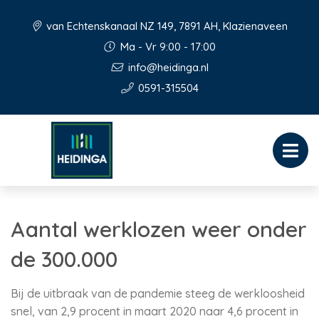
van Echtenskanaal NZ 149, 7891 AH, Klazienaveen
Ma - Vr 9:00 - 17:00
info@heidinga.nl
0591-315504
Aantal werklozen weer onder
de 300.000
Bij de uitbraak van de pandemie steeg de werkloosheid
snel, van 2,9 procent in maart 2020 naar 4,6 procent in