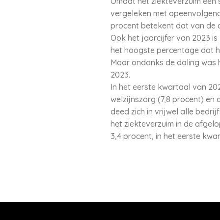
Omdat het ziekteverzuim een se
vergeleken met opeenvolgende
procent betekent dat van de 
Ook het jaarcijfer van 2023 i
het hoogste percentage dat he
Maar ondanks de daling was het
2023.
In het eerste kwartaal van 20
welzijnszorg (7,8 procent) en 
deed zich in vrijwel alle bedr
het ziekteverzuim in de afgel
3,4 procent, in het eerste kwa