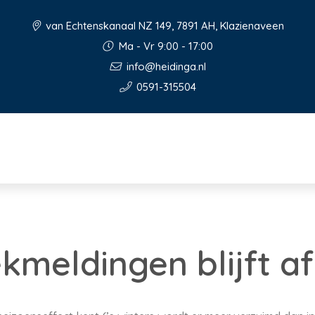
van Echtenskanaal NZ 149, 7891 AH, Klazienaveen
Ma - Vr 9:00 - 17:00
info@heidinga.nl
0591-315504
ekmeldingen blijft 