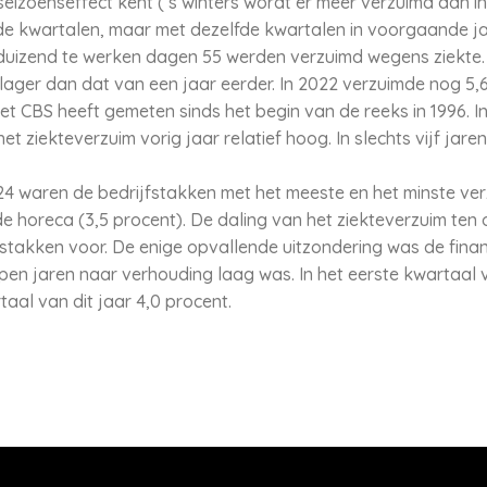
izoenseffect kent (’s winters wordt er meer verzuimd dan in 
 kwartalen, maar met dezelfde kwartalen in voorgaande jar
duizend te werken dagen 55 werden verzuimd wegens ziekte.
s lager dan dat van een jaar eerder. In 2022 verzuimde nog 5
t CBS heeft gemeten sinds het begin van de reeks in 1996. In
 ziekteverzuim vorig jaar relatief hoog. In slechts vijf jare
24 waren de bedrijfstakken met het meeste en het minste ve
de horeca (3,5 procent). De daling van het ziekteverzuim ten
ijfstakken voor. De enige opvallende uitzondering was de fina
open jaren naar verhouding laag was. In het eerste kwartaal
rtaal van dit jaar 4,0 procent.