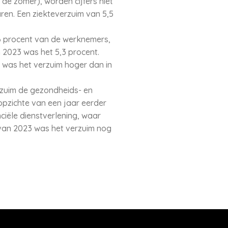
de zomer), worden cijfers niet
en. Een ziekteverzuim van 5,5
,6 procent van de werknemers,
 2023 was het 5,3 procent.
n was het verzuim hoger dan in
rzuim de gezondheids- en
 opzichte van een jaar eerder
nciële dienstverlening, waar
 van 2023 was het verzuim nog