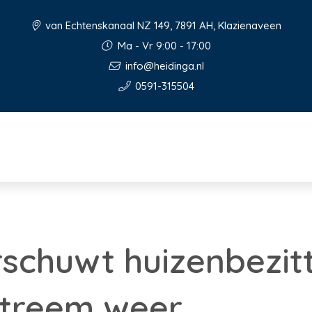
van Echtenskanaal NZ 149, 7891 AH, Klazienaveen
Ma - Vr 9:00 - 17:00
info@heidinga.nl
0591-315504
chuwt huizenbezitt
extreem weer