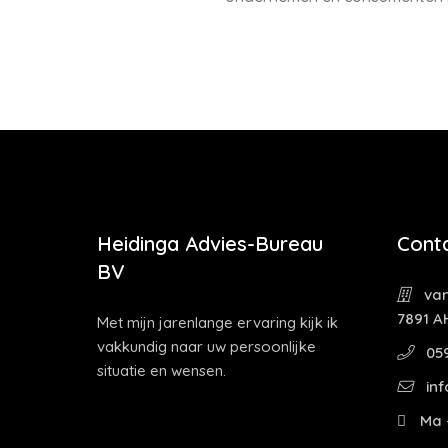
Heidinga Advies-Bureau
Cont
BV
van
7891 A
Met mijn jarenlange ervaring kijk ik
vakkundig naar uw persoonlijke
059
situatie en wensen.
inf
Ma -