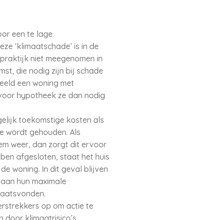
or een te lage
e ‘klimaatschade’ is in de
 praktijk niet meegenomen in
t, die nodig zijn bij schade
beeld een woning met
t voor hypotheek ze dan nodig
elijk toekomstige kosten als
ee wordt gehouden. Als
eem weer, dan zorgt dit ervoor
en afgesloten, staat het huis
e woning. In dit geval blijven
l aan hun maximale
plaatsvonden.
rstrekkers op om actie te
door klimaatrisico’s.