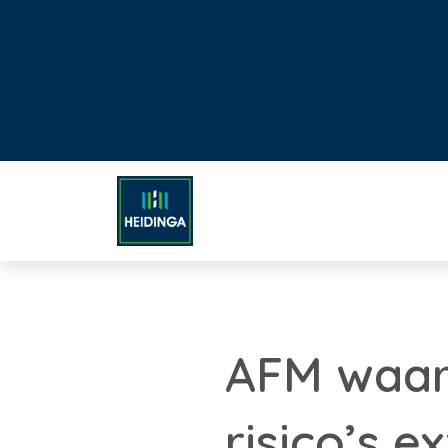
AFM waars
risico’s 