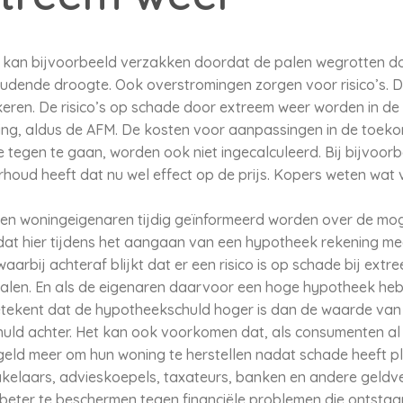
ed kan bijvoorbeeld verzakken doordat de palen wegrotten do
ende droogte. Ook overstromingen zorgen voor risico’s. Dez
keren. De risico’s op schade door extreem weer worden in de
g, aldus de AFM. De kosten voor aanpassingen in de toekoms
tegen te gaan, worden ook niet ingecalculeerd. Bij bijvoor
erhoud heeft dat nu wel effect op de prijs. Kopers weten wa
en woningeigenaren tijdig geïnformeerd worden over de mog
 dat hier tijdens het aangaan van een hypotheek rekening m
rbij achteraf blijkt dat er een risico is op schade bij extr
alen. En als de eigenaren daarvoor een hoge hypotheek hebb
etekent dat de hypotheekschuld hoger is dan de waarde van d
chuld achter. Het kan ook voorkomen dat, als consumenten a
en geld meer om hun woning te herstellen nadat schade heeft 
kelaars, advieskoepels, taxateurs, banken en andere geldve
ter te beschermen tegen financiële problemen die ontstaan 