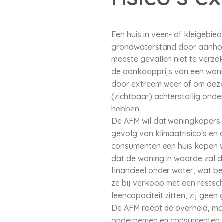
Een huis in veen- of kleigebi
grondwaterstand door aanhoud
meeste gevallen niet te verze
de aankoopprijs van een wonin
door extreem weer of om deze 
(zichtbaar) achterstallig ond
hebben.
De AFM wil dat woningkopers 
gevolg van klimaatrisico's en
consumenten een huis kopen waa
dat de woning in waarde zal d
financieel onder water, wat b
ze bij verkoop met een rests
leencapaciteit zitten, zij ge
De AFM roept de overheid, ma
ondernemen en consumenten be