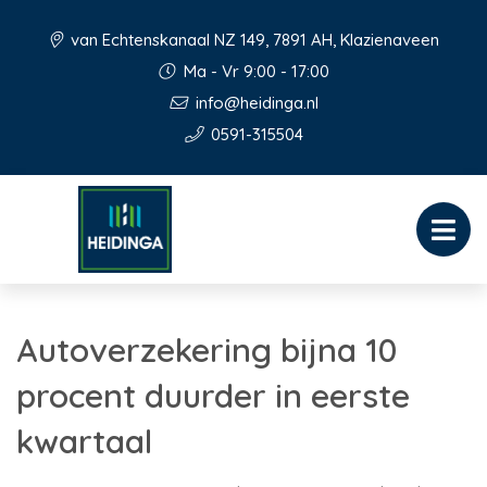
van Echtenskanaal NZ 149, 7891 AH, Klazienaveen
Ma - Vr 9:00 - 17:00
info@heidinga.nl
0591-315504
Autoverzekering bijna 10
procent duurder in eerste
kwartaal