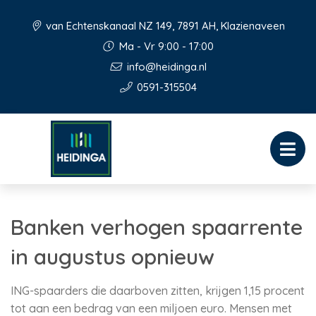
van Echtenskanaal NZ 149, 7891 AH, Klazienaveen
Ma - Vr 9:00 - 17:00
info@heidinga.nl
0591-315504
Banken verhogen spaarrente
in augustus opnieuw
ING-spaarders die daarboven zitten, krijgen 1,15 procent
tot aan een bedrag van een miljoen euro. Mensen met