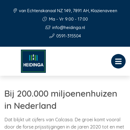
van Echtenskanaal NZ 149, 7891 AH, Klazienaveen
Ma - Vr 9:00 - 17:00
info@heidinga.nl
0591-315504
Bij 200.000 miljoenenhuizen
in Nederland
Dat blijkt uit cijfers van Calcasa. De groei komt vooral
door de forse prijsstijgingen in de jaren 2020 tot en met