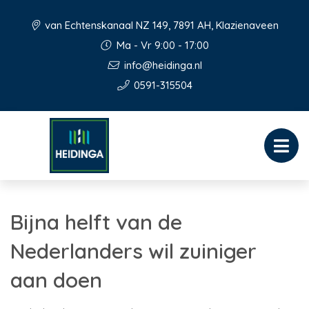
van Echtenskanaal NZ 149, 7891 AH, Klazienaveen
Ma - Vr 9:00 - 17:00
info@heidinga.nl
0591-315504
Bijna helft van de
Nederlanders wil zuiniger
aan doen