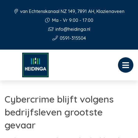
van Echtenskanaal NZ 149, 7891 AH, Klazienaveen
Ma - Vr 9:00 - 17:00
info@heidinga.nl
0591-315504
Cybercrime blijft volgens
bedrijfsleven grootste
gevaar