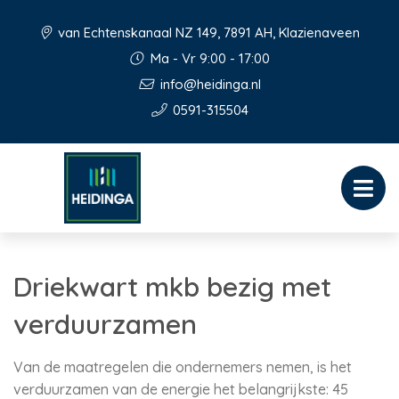
van Echtenskanaal NZ 149, 7891 AH, Klazienaveen
Ma - Vr 9:00 - 17:00
info@heidinga.nl
0591-315504
Driekwart mkb bezig met
verduurzamen
Van de maatregelen die ondernemers nemen, is het
verduurzamen van de energie het belangrijkste: 45