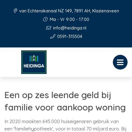
van Echtenskanaal NZ 149, 7891 AH, Klazienaveen
Ma - Vr 9:00 - 17:00
info@heidinga.nl
0591-315504
Een op zes leende geld bij
familie voor aankoop woning
In 2020 maakten 645.000 huiseigenaren gebruik van
een 'familiehypotheek', voor in totaal 70 miljard euro. Bij