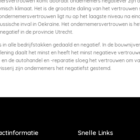
ersvertrouwen komt doordat ondernemers negatiever zijn ov
isch klimaat. Het is de grootste daling van het vertrouwen s
ndernemersvertrouwen ligt nu op het laagste niveau na eind
ssische inval in Oekraïne. Het ondernemersvertrouwen is het
negatief in de provincie Utrecht.
in alle bedrijfstakken gedaald en negatief. In de bouwnijve
rlening daalt het minst en heeft het minst negatieve vertrouwe
 en de autohandel en -reparatie sloeg het vertrouwen om van 
sserij zijn ondernemers het negatiefst gestemd.
actinformatie
Snelle Links