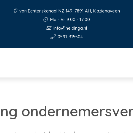
van Echtenskanaal NZ 149, 7891 AH, Klazienaveen
Ma - Vr 9:00 - 17:00
info@heidinga.nl
0591-315504
ling ondernemersve