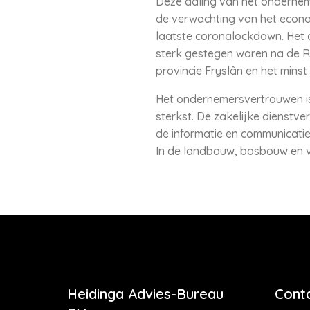
Deze daling van het ondernem
de verwachting van het econom
laatste coronalockdown. Het o
sterk gestegen waren na de Ru
provincie Fryslân en het minst 
Het ondernemersvertrouwen is 
sterkst. De zakelijke dienstve
de informatie en communicatie
In de landbouw, bosbouw en vi
Heidinga Advies-Bureau
Cont