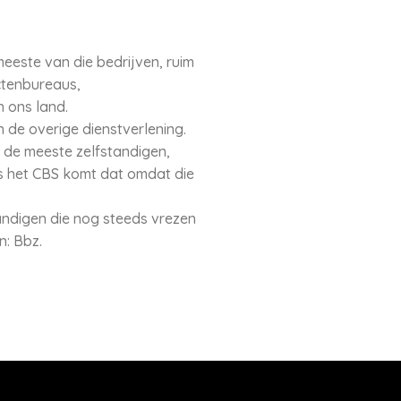
este van die bedrijven, ruim
ectenbureaus,
n ons land.
n de overige dienstverlening.
 de meeste zelfstandigen,
ns het CBS komt dat omdat die
tandigen die nog steeds vrezen
n: Bbz.