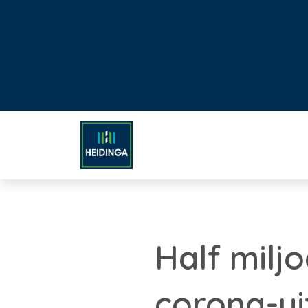
Half milj
corona-ui