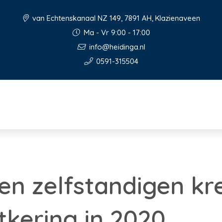
van Echtenskanaal NZ 149, 7891 AH, Klazienaveen
Ma - Vr 9:00 - 17:00
info@heidinga.nl
0591-315504
oen zelfstandigen k
tkering in 2020