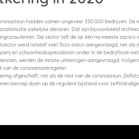
ronasteun hadden samen ongeveer 330.000 bedrijven. De me
ecialistische zakelijke diensten. Dat zijn bijvoorbeeld archit
gconsulenten. Die sector telt de op één na meeste zzp'ers i
rtsector werd relatief veel Tozo-steun aangevraagd, net als i
ers en schoonheidsspecialisten onder. In de bedrijfstak met
 diensten, werden de minste uitkeringen aangevraagd. Volge
ad van de coronamaatregelen.
kering afgeschaft, net als de rest van de coronasteun. Zelfs
nen beroep doen op de reguliere bijstand voor zelfstandige