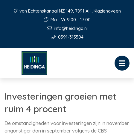
van Echtenskanaal NZ 149, 7891 AH, Klazienaveen
Ma - Vr 9:00 - 17:00
info@heidinga.nl
0591-315504
Investeringen groeien met
ruim 4 procent
De omstandigheden voor investeringen zijn in november
ongunstiger dan in september volgens de CBS