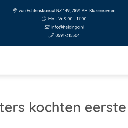
van Echtenskanaal NZ 149, 7891 AH, Klazienaveen
Ma - Vr 9:00 - 17:00
info@heidinga.nl
0591-315504
ters kochten eerste