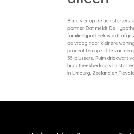
Bijna vier op de tien starters
partner. Dat meldt De Hypothe
familiehypotheek wordt afgesl
de vraag naar kleinere woning
procent ten opzichte van een 
55-plussers. Ruim driekwart v
hypotheekbedrag van starters 
in Limburg, Zeeland en Flevo