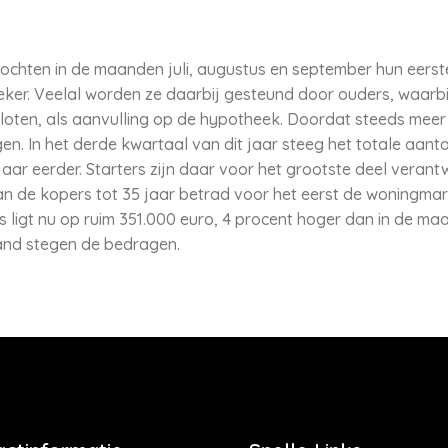
 kochten in de maanden juli, augustus en september hun eerst
ker. Veelal worden ze daarbij gesteund door ouders, waarbi
oten, als aanvulling op de hypotheek. Doordat steeds meer 
en. In het derde kwartaal van dit jaar steeg het totale aa
jaar eerder. Starters zijn daar voor het grootste deel veran
an de kopers tot 35 jaar betrad voor het eerst de woningma
ligt nu op ruim 351.000 euro, 4 procent hoger dan in de maan
land stegen de bedragen.