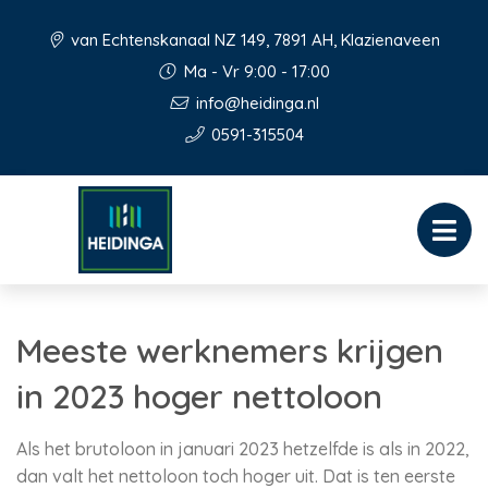
van Echtenskanaal NZ 149, 7891 AH, Klazienaveen
Ma - Vr 9:00 - 17:00
info@heidinga.nl
0591-315504
Meeste werknemers krijgen
in 2023 hoger nettoloon
Als het brutoloon in januari 2023 hetzelfde is als in 2022,
dan valt het nettoloon toch hoger uit. Dat is ten eerste