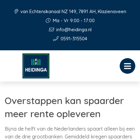
van Echtenskanaal NZ 149, 7891 AH, Klazienaveen
Ma - Vr 9:00 - 17:00
info@heidinga.nl
0591-315504
Overstappen kan spaarder
meer rente opleveren
Bijna de helft van de Nederlanders spaart alleen bij een
van de drie grootbanken. Gemiddeld kregen spaarders