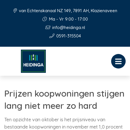
van Echtenskanaal NZ 149, 7891 AH, Klazienaveen
Ma - Vr 9:00 - 17:00
info@heidinga.nl
0591-315504
Prijzen koopwoningen stijgen
lang niet meer zo hard
Ten opzichte van oktober is het prijsniveau van
bestaande koopwoningen in november met 1,0 procent