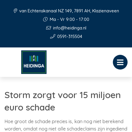
van Echtenskanaal NZ 149, 7891 AH, Klazienaveen
Ma - Vr 9:00 - 17:00
info@heidinga.nl
0591-315504
Storm zorgt voor 15 miljoen
euro schade
Hoe groot de schade precies is, kan nog niet berekend
worden, omdat nog niet alle schadeclaims zijn ingediend