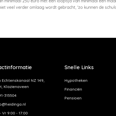
n minimaal 250 euro met een looptijd van minimaal een maan
niet veel verder omlaag wordt gebracht, 'zo kunnen de schu
actinformatie
Snelle Links
 Echtenskanaal NZ 149,
Hypotheken
H, Klazienaveen
Financiën
1-315504
Pensioen
o@heidinga.nl
 Vr 9:00 - 17:00