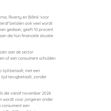
a, Riverty en Billink 'voor
teraf betalen ook veel wordt
ben gedaan, geeft 10 procent
n die hun financiële situatie
nciën aan de sector
eren of een consument schulden
tijd betaalt, met een
 tijd terugbetaalt, zonder
els die vanaf november 2026
en wordt voor jongeren onder
en consument een