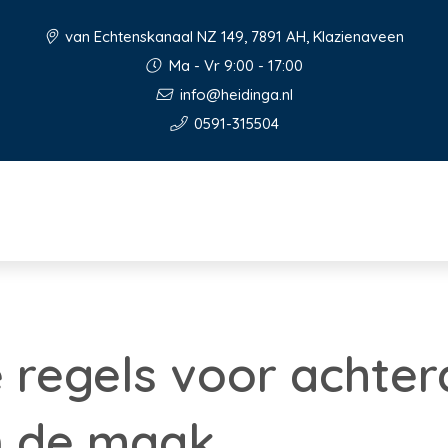
van Echtenskanaal NZ 149, 7891 AH, Klazienaveen
Ma - Vr 9:00 - 17:00
info@heidinga.nl
0591-315504
 regels voor achter
n de maak