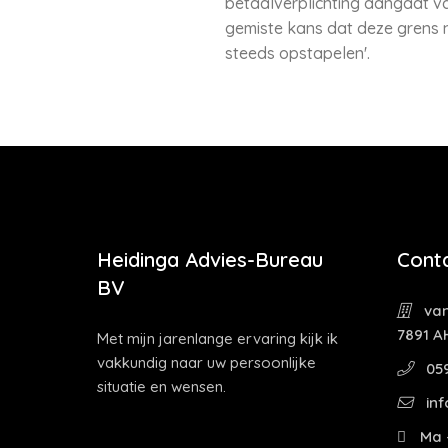
betaalverplichting aangaat va
gemiste kans dat deze grens 
steeds opstapelen'.
Heidinga Advies-Bureau
Cont
BV
van
7891 A
Met mijn jarenlange ervaring kijk ik
vakkundig naar uw persoonlijke
059
situatie en wensen.
inf
Ma -