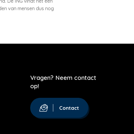
d. De ING vindt het een
lden van mensen dus nog
Vragen? Neem contact
op!
Contact