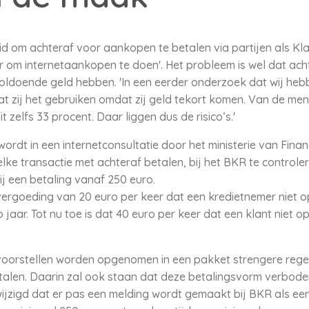
 om achteraf voor aankopen te betalen via partijen als Klarn
r om internetaankopen te doen'. Het probleem is wel dat ach
oldoende geld hebben. 'In een eerder onderzoek dat wij heb
zij het gebruiken omdat zij geld tekort komen. Van de mense
it zelfs 33 procent. Daar liggen dus de risico’s.'
ordt in een internetconsultatie door het ministerie van Fina
lke transactie met achteraf betalen, bij het BKR te control
ij een betaling vanaf 250 euro.
goeding van 20 euro per keer dat een kredietnemer niet op 
jaar. Tot nu toe is dat 40 euro per keer dat een klant niet op
 voorstellen worden opgenomen in een pakket strengere reg
talen. Daarin zal ook staan dat deze betalingsvorm verbod
gewijzigd dat er pas een melding wordt gemaakt bij BKR als e