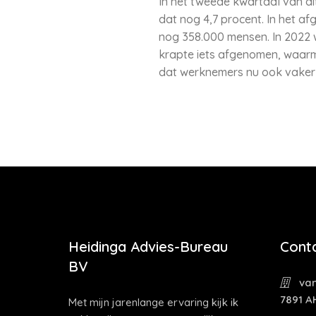
In het tweede kwartaal van di
dat nog 4,7 procent. In het 
nog 358.000 mensen. In 2022 w
krapte iets afgenomen, waar
dat werknemers nu ook vaker
Heidinga Advies-Bureau
Cont
BV
van
7891 A
Met mijn jarenlange ervaring kijk ik