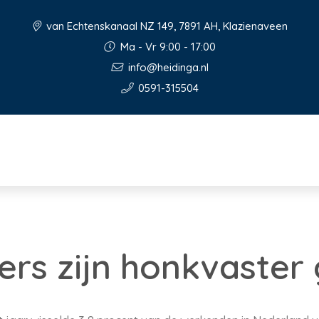
van Echtenskanaal NZ 149, 7891 AH, Klazienaveen
Ma - Vr 9:00 - 17:00
info@heidinga.nl
0591-315504
rs zijn honkvaster