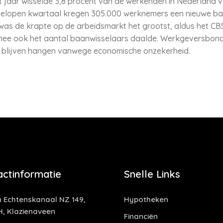
t jaar wisselde 3,8 procent van de werkenden in Nederland v
afgelopen kwartaal kregen 305.000 werknemers een nieuwe baa
as de krapte op de arbeidsmarkt het grootst, aldus het CBS.
mee ook het aantal baanwisselaars daalde. Werkgeversbon
 blijven hangen vanwege economische onzekerheid.
actinformatie
Snelle Links
 Echtenskanaal NZ 149,
Hypotheken
H, Klazienaveen
Financiën