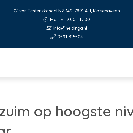
van Echtenskanaal NZ 149, 7891 AH, Klazienaveen
Ma - Vr 9:00 - 17:00
info@heidinga.nl
0591-315504
zuim op hoogste niv
ar