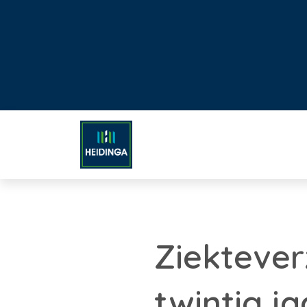
Ziektever
twintig ja