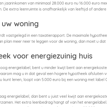
n jaarinkomen van minimaal 28.000 euro nu 16.000 euro me
 De extra leenruimte is onafhankelijk van leeftijd of andere
 uw woning
t vastgelegd in een taxatierapport. De maximale hypotheek
n plan meer neer te leggen voor de woning, dan moet u dat 
ek voor energiezuinig huis
hoog energielabel, bent u minder kwijt bent aan energiekost
Daarom mag u in dat geval een hogere hypotheek afsluiten 
 kunt lenen, loopt van 5.000 euro bij een woning met label C
ag energielabel, dan bent u juist veel kwijt aan energiekos
rzamen. Het extra leenbedrag hangt af van het energielabel