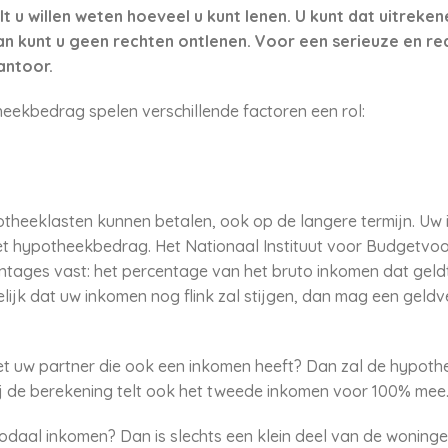
lt u willen weten hoeveel u kunt lenen. U kunt dat uitreke
n kunt u geen rechten ontlenen. Voor een serieuze en rea
antoor.
eekbedrag spelen verschillende factoren een rol:
theeklasten kunnen betalen, ook op de langere termijn. Uw 
 hypotheekbedrag. Het Nationaal Instituut voor Budgetvoorli
entages vast: het percentage van het bruto inkomen dat gel
lijk dat uw inkomen nog flink zal stijgen, dan mag een geld
 uw partner die ook een inkomen heeft? Dan zal de hypoth
j de berekening telt ook het tweede inkomen voor 100% mee
modaal inkomen? Dan is slechts een klein deel van de woning