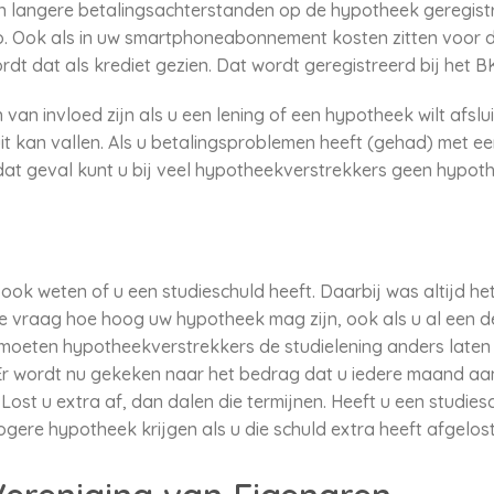
n langere betalingsachterstanden op de hypotheek geregistre
o. Ook als in uw smartphoneabonnement kosten zitten voor d
ordt dat als krediet gezien. Dat wordt geregistreerd bij het B
n van invloed zijn als u een lening of een hypotheek wilt afsl
 kan vallen. Als u betalingsproblemen heeft (gehad) met een
 dat geval kunt u bij veel hypotheekverstrekkers geen hypoth
ook weten of u een studieschuld heeft. Daarbij was altijd h
e vraag hoe hoog uw hypotheek mag zijn, ook als u al een de
4 moeten hypotheekverstrekkers de studielening anders late
r wordt nu gekeken naar het bedrag dat u iedere maand aa
Lost u extra af, dan dalen die termijnen. Heeft u een studies
ere hypotheek krijgen als u die schuld extra heeft afgelost