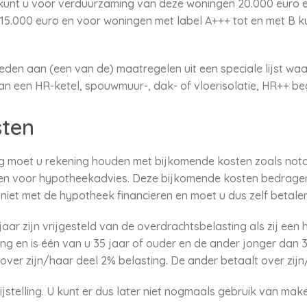
 kunt u voor verduurzaming van deze woningen 20.000 euro e
t 15.000 euro en voor woningen met label A+++ tot en met B k
eden aan (een van de) maatregelen uit een speciale lijst wa
an een HR-ketel, spouwmuur-, dak- of vloerisolatie, HR++ be
sten
g moet u rekening houden met bijkomende kosten zoals nota
en voor hypotheekadvies. Deze bijkomende kosten bedragen
iet met de hypotheek financieren en moet u dus zelf betalen
aar zijn vrijgesteld van de overdrachtsbelasting als zij een
g en is één van u 35 jaar of ouder en de ander jonger dan 
over zijn/haar deel 2% belasting. De ander betaalt over zij
jstelling. U kunt er dus later niet nogmaals gebruik van make