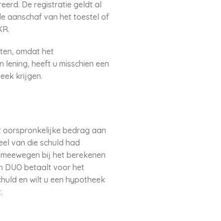
erd. De registratie geldt al
e aanschaf van het toestel of
KR.
uiten, omdat het
 lening, heeft u misschien een
eek krijgen.
et oorspronkelijke bedrag aan
el van die schuld had
n meewegen bij het berekenen
n DUO betaalt voor het
chuld en wilt u een hypotheek
.