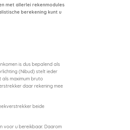
nen met allerlei rekenmodules
listische berekening kunt u
inkomen is dus bepalend als
chting (Nibud) stelt ieder
dt als maximum bruto
verstrekker daar rekening mee
eekverstrekker beide
.
en voor u bereikbaar. Daarom