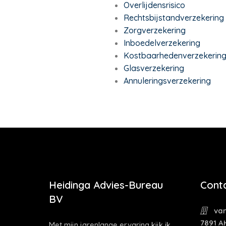
Overlijdensrisico
Rechtsbijstandverzekering
Zorgverzekering
Inboedelverzekering
Kostbaarhedenverzekerin
Glasverzekering
Annuleringsverzekering
Heidinga Advies-Bureau
Cont
BV
van
7891 A
Met mijn jarenlange ervaring kijk ik