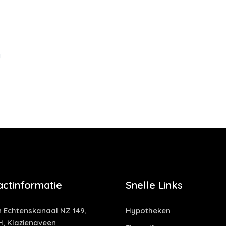
g
actinformatie
Snelle Links
 Echtenskanaal NZ 149,
Hypotheken
H, Klazienaveen