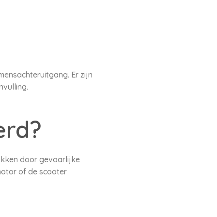
omensachteruitgang. Er zijn
vulling.
erd?
lukken door gevaarlijke
otor of de scooter