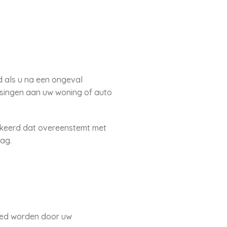
d als u na een ongeval
assingen aan uw woning of auto
tgekeerd dat overeenstemt met
rag.
goed worden door uw